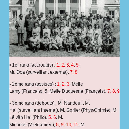
▪ 1er rang (accroupis) :
1, 2, 3, 4, 5
,
Mr. Đoa (surveillant externat),
7, 8
▪ 2ème rang (assises) :
1, 2, 3
, Melle
Lamy
(Français)
, 5, Melle Duquesne
(Français)
,
7, 8, 9
▪ 3ème rang (debouts) : M. Nandeuil, M.
Hài (surveillant internat), M. Gorlier (Phys/Chimie), M.
Lê văn Hai
(Philo)
,
5, 6
, M.
Michelet (Vietnamien),
8, 9, 10, 11
, M.