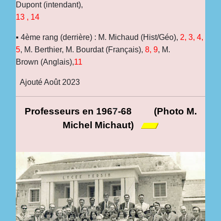
Dupont (intendant),
13 , 14
▪ 4ème rang (derrière) : M. Michaud (Hist/Géo),
2, 3, 4,
5
, M. Berthier, M. Bourdat (Français),
8, 9
, M.
Brown (Anglais),
11
Ajouté Août 2023
Professeurs
en 196
7
-68
(Photo M.
Michel Michaut)