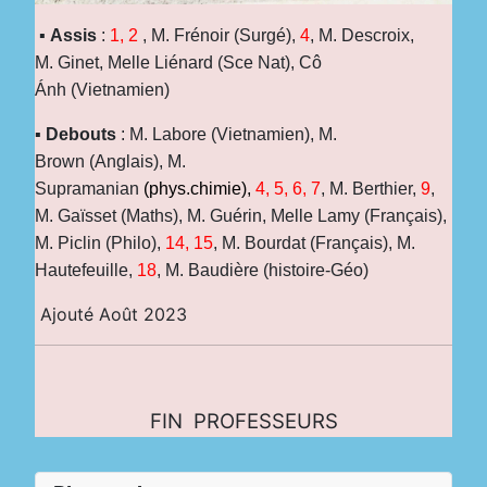
▪
Assis
:
1, 2
, M. Frénoir (Surgé),
4
, M. Descroix,
M. Ginet, Melle Liénard (Sce Nat), Cô
Ánh (Vietnamien)
▪
Debouts
: M. Labore (Vietnamien), M.
Brown (Anglais), M.
Supramanian
(phys.chimie),
4, 5, 6, 7
, M. Berthier,
9
,
M. Gaïsset (Maths), M. Guérin, Melle Lamy (Français),
M. Piclin (Philo),
14, 15
, M. Bourdat (Français), M.
Hautefeuille,
18
, M. Baudière (histoire-Géo)
Ajouté Août 2023
FIN PROFESSEURS