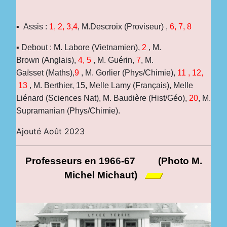
▪ Assis :
1
,
2
,
3,
4
, M.Descroix (Proviseur) ,
6
,
7
,
8
▪ Debout : M. Labore (Vietnamien),
2
, M.
Brown (Anglais),
4
,
5
, M. Guérin,
7
, M.
Gaïsset (Maths),
9
, M. Gorlier (Phys/Chimie),
11
,
12
,
13
, M. Berthier, 15, Melle Lamy
(Français)
, Melle
Liénard (Sciences Nat), M. Baudière (Hist/Géo),
20
, M.
Supramanian (Phys/Chimie).
Ajouté Août 2023
Professeurs
en 196
6
-67
(Photo M.
Michel Michaut)