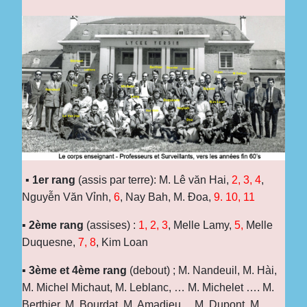
▪
1er rang
(assis par terre): M. Lê văn Hai,
2, 3, 4
,
Nguyễn Văn Vỉnh,
6
, Nay Bah, M. Đoa,
9. 10, 11
▪
2ème rang
(assises) :
1, 2, 3
, Melle Lamy,
5,
Melle
Duquesne,
7, 8
, Kim Loan
▪
3ème et 4ème rang
(debout) ; M. Nandeuil, M. Hài,
M. Michel Michaut, M. Leblanc, … M. Michelet …. M.
Berthier, M. Bourdat, M. Amadieu,... M. Dupont, M.