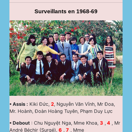
Surveillants en 1968-69
▪ Assis :
Kiki Đức,
2
, Nguyễn Văn Vỉnh, Mr Đoa,
Mr. Hoành, Đoàn Hoàng Tuyên, Phạm Duy Lực
▪ Debout
: Chu Nguyệt Nga, Mme Khoa,
3
,
4
, Mr
André Béchir (Surgé),
6
,
7
, Mme