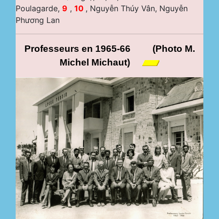
Poulagarde,
9
,
10
, Nguyễn Thúy Vân, Nguyễn
Phương Lan
Professeurs
en 196
5
-6
6 (Photo M.
Michel Michaut)