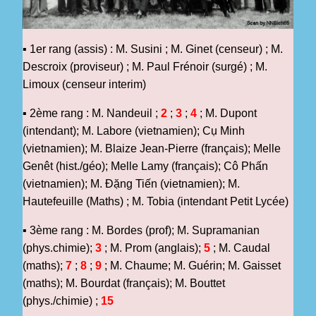
▪
1er rang (assis) : M. Susini ; M. Ginet (censeur) ; M.
Descroix (proviseur) ; M. Paul Frénoir (surgé) ; M.
Limoux (censeur interim)
▪
2ème rang : M. Nandeuil ;
2
;
3
;
4
; M. Dupont
(intendant); M. Labore (vietnamien); Cụ Minh
(vietnamien); M. Blaize Jean-Pierre (français); Melle
Genêt (hist./géo); Melle Lamy (français); Cô Phấn
(vietnamien); M. Ðặng Tiến (vietnamien); M.
Hautefeuille (Maths) ; M. Tobia (intendant Petit Lycée)
▪
3ème rang : M. Bordes (prof); M. Supramanian
(phys.chimie);
3
; M. Prom (anglais);
5
; M. Caudal
(maths);
7
;
8
;
9
; M. Chaume; M. Guérin; M. Gaisset
(maths); M. Bourdat (français); M. Bouttet
(phys./chimie) ;
15