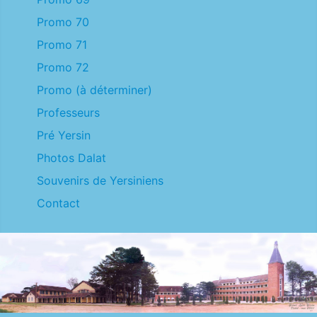
Promo 70
Promo 71
Promo 72
Promo (à déterminer)
Professeurs
Pré Yersin
Photos Dalat
Souvenirs de Yersiniens
Contact